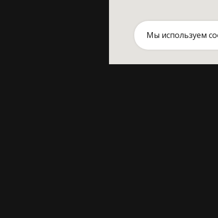
Мы используем co
Главная страница
+7 969 70
Программы и стоимость
10:00—22:
Тренинги в темноте
Санкт-Пет
СМИ о проекте
Лиговский
2 этаж