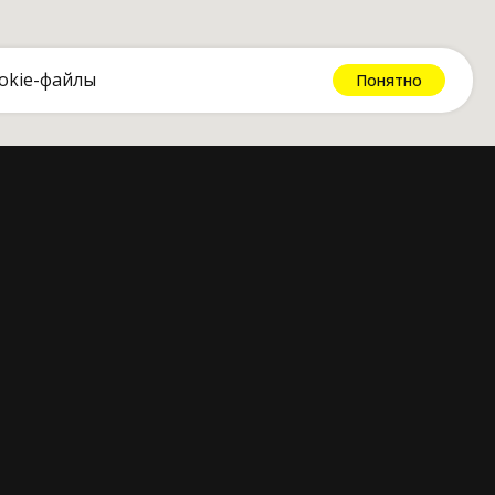
okie-файлы
Понятно
1-76-08
Вконтакте
00 без выходных
Instagram
ербург,
YouTube
 проспект, 87,
Rutube